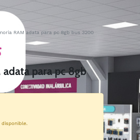
oria RAM adata para pc 8gb bus 3200
adata para pc 8gb
 disponible.