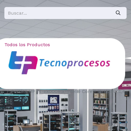
Todos los Productos
Portátil HP 14-ek0008la/Intel® Core™ i5-1235U 4,4