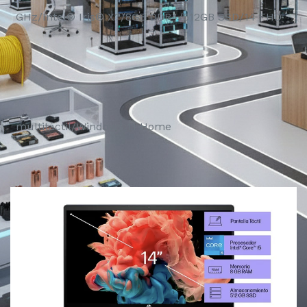
GHz/Intel® Iris® X?/8GB DDR4/512GB SSD/14 FHD
multitáctil/Windows 11 Home